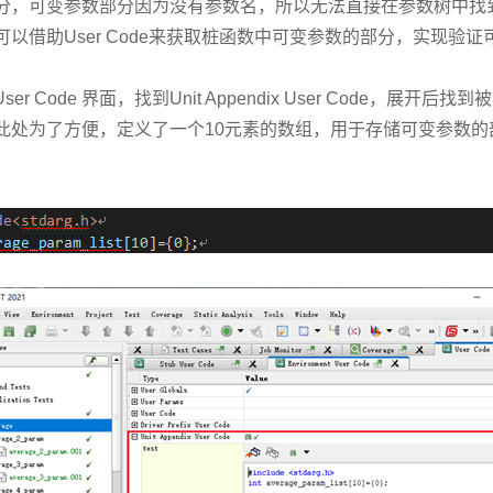
分，可变参数部分因为没有参数名，所以无法直接在参数树中找
以借助User Code来获取桩函数中可变参数的部分，实现验
it，打开User Code 界面，找到Unit Appendix User Co
处为了方便，定义了一个10元素的数组，用于存储可变参数的部分