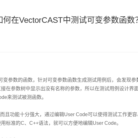
如何在VectorCAST中测试可变参数函数
可变参数的函数，针对可变参数函数生成测试用例后，会发现参
直接在参数树中显示出没有名称的参数，所以在测试用例设计界
ode来测试被测函数。
且功能十分强大，通过编辑User Code可以使得测试工作更容易
标准的C、C++语法，就可以方便地编辑User Code。