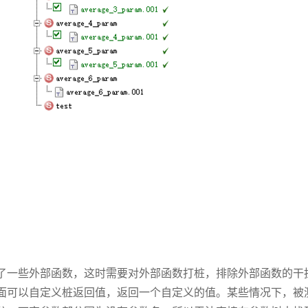
了一些外部函数，这时需要对外部函数打桩，排除外部函数的干
面可以自定义桩返回值，返回一个自定义的值。某些情况下，被