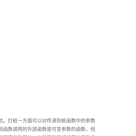
扰。打桩一方面可以对传递到桩函数中的参数
测函数调用的外部函数是可变参数的函数，但