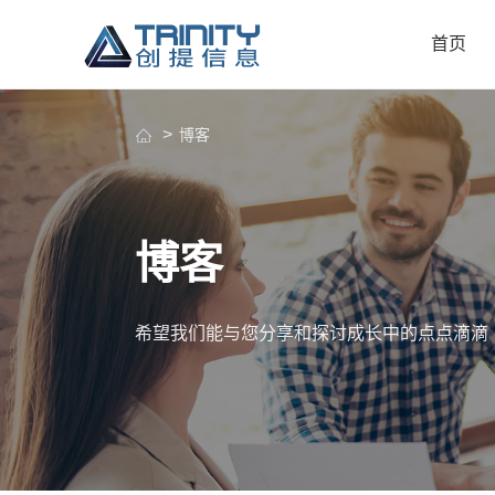
首页
博客
博客
希望我们能与您分享和探讨成长中的点点滴滴