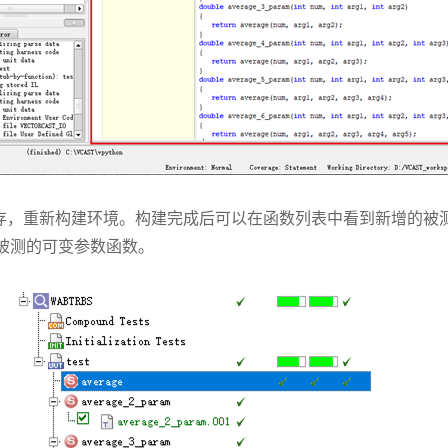
编译，保存，重新构建环境。构建完成后可以在函数列表中看到新增
被测的可变参数函数。