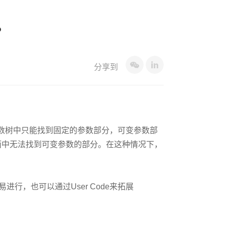
？
分享到
数树中只能找到固定的参数部分，可变参数部
面中无法找到可变参数的部分。在这种情况下，
进行，也可以通过User Code来拓展