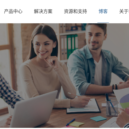
产品中心
解决方案
资源和支持
博客
关于