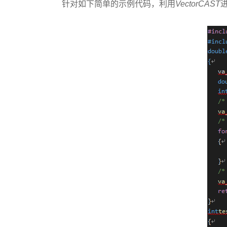
针对如下简单的示例代码，利用
VectorCAST