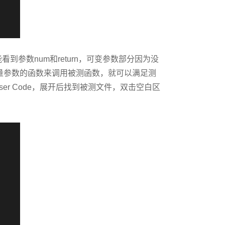
到参数num和return，可变参数部分因为没
数量参数的函数来调用被测函数，就可以满足测
dix User Code，展开后找到被测文件，双击空白区