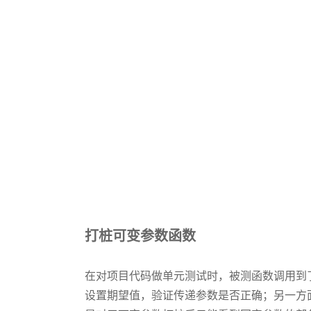
打桩可变参数函数
在对项目代码做单元测试时，被测函数调用到
设置期望值，验证传递参数是否正确；另一方