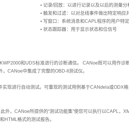
• 记录/回放：以进行记录以及以后的测量分
• 触发和过滤：以对总线事件做出特定响应
• 写窗口：系统消息和CAPL程序的用户特
• 状态跟踪器：用于显示状态和位信号
WP2000和UDS标准进行的诊断通信。 CANoe既可以用作
另外，CANoe中集成了完整的OBD-II测试仪。
断软件实现进行自动测试。可重现的测试用例基于CANdela或ODX
外，CANoe所提供的“测试功能集”使您可以执行以CAPL，XML编
L和HTML格式的测试报告。