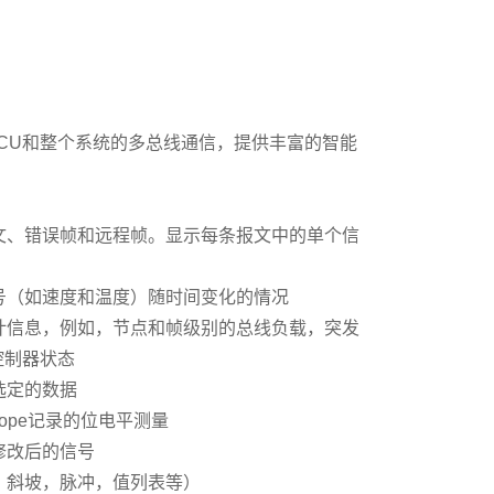
ECU和整个系统的多总线通信，提供丰富的智能
文、错误帧和远程帧。显示每条报文中的单个信
号（如速度和温度）随时间变化的情况
计信息，例如，节点和帧级别的总线负载，突发
控制器状态
选定的数据
Scope记录的位电平测量
修改后的信号
，斜坡，脉冲，值列表等）