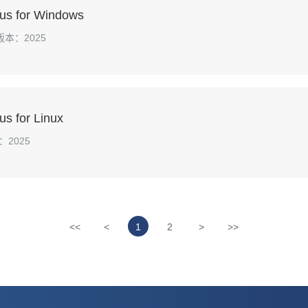
us for Windows
版本：2025
s for Linux
：2025
<<
<
1
2
>
>>