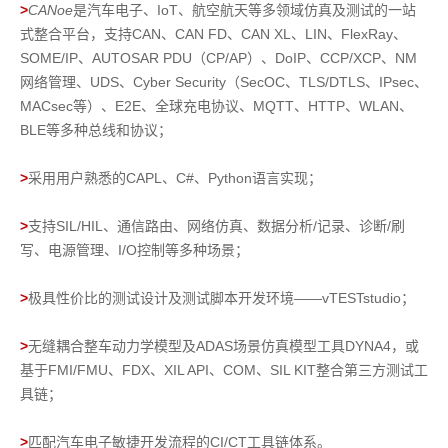
>
CANoe
是汽车电子、IoT、航空航天等多领域仿真及测试的一站
式整合平台，支持CAN、CAN FD、CAN XL、LIN、FlexRay、
SOME/IP、AUTOSAR PDU（CP/AP）、DoIP、CCP/XCP、NM
网络管理、UDS、Cyber Security（SecOC、TLS/DTLS、IPsec、
MACsec等）、E2E、全球充电协议、MQTT、HTTP、WLAN、
BLE等多种总线和协议；
>
采用用户熟悉的CAPL、C#、Python语言实现；
>
支持SIL/HIL、通信路由、网络仿真、数据分析/记录、诊断/刷
写、电源管理、I/O控制等多种场景；
>
极具性价比的测试设计及测试脚本开发环境——vTESTstudio；
>
无缝耦合整车动力学模型及ADAS场景仿真模型工具DYNA4，或
基于FMI/FMU、FDX、XIL API、COM、SIL KIT整合第三方测试工
具链；
>
匹配汽车电子敏捷开发流程的CI/CT工具链体系。