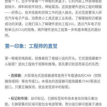
想象一下，您手中拿着一个神秘的黑盒子，它的内部工作原理被层
层硅片、焊料和软件锁住，神秘莫测。这就是硬件逆向工程的精髓
——好奇心、技术技能和侦探工作的迷人融合。无论您是要深入研
究汽车电子产品、消费类小工具还是工业系统，了解基础知识都是
成功的关键。让我们深入了解硬件逆向工程101，透过汽车电子控
制单元(ECU)的视角，揭开硬件逆向工程第一步和基本概念的面纱
吧。
第一印象：工程师的直觉
第一眼看到电路板，就像看到了悬疑小说的开头。它究竟隐藏着什
么秘密？逆向工程始于观察和推理。首先要识别显而易见的东西：
•
连接器：
大型填充式连接器通常是用于车载通信的CAN（控制
器局域网）等信号接口。未填充的连接器可能隐藏着JTAG等调试
接口，只要正确探测，就会发现其中的秘密。
•
标记和布局：
丝印标记、引脚标签和布局本身往往暗示着功
能。引脚密集的区域可能包含电源管理，而分组引脚可能属于通信