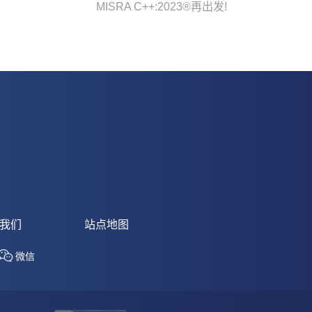
MISRA C++:2023®再出发!
我们
站点地图
微信